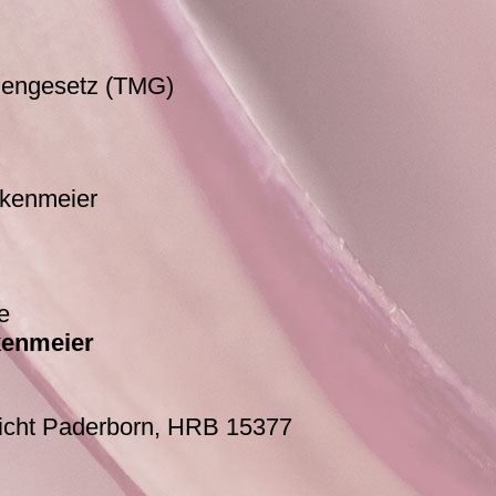
iengesetz (TMG)
nkenmeier
e
kenmeier
richt Paderborn, HRB 15377