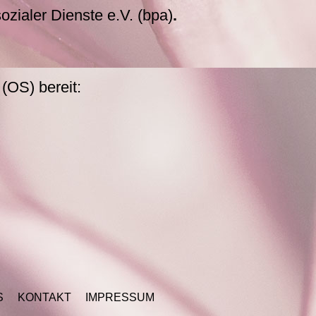
zialer Dienste e.V. (bpa)
.
(OS) bereit:
S
KONTAKT
IMPRESSUM