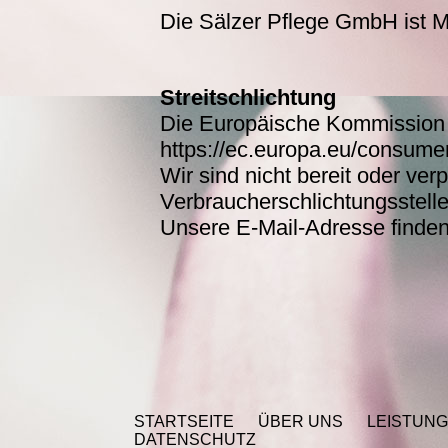
Die Sälzer Pflege GmbH ist Mi
Streitschlichtung
Die Europäische Kommission st
https://ec.europa.eu/consumer
Wir sind nicht bereit oder verp
Verbraucherschlichtungsstell
Unsere E-Mail-Adresse finde
STARTSEITE
ÜBER UNS
LEISTUN
DATENSCHUTZ