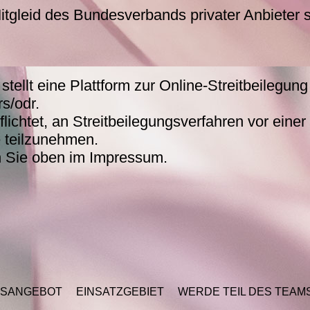
tgleid des Bundesverbands privater Anbieter so
ellt eine Plattform zur Online-Streitbeilegung 
s/odr.
flichtet, an Streitbeilegungsverfahren vor einer
e teilzunehmen.
n Sie oben im Impressum.
GSANGEBOT
EINSATZGEBIET
WERDE TEIL DES TEAM